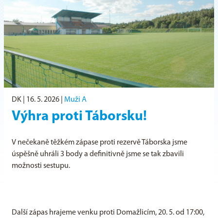
DK |
16. 5. 2026
|
Muži A
Výhra proti Táborsku!
V nečekaně těžkém zápase proti rezervě Táborska jsme
úspěšně uhráli 3 body a definitivně jsme se tak zbavili
možnosti sestupu.
Další zápas hrajeme venku proti Domažlicím, 20. 5. od 17:00,