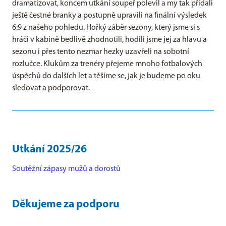
dramatizovat, koncem utkání soupeř polevil a my tak přidali
ještě čestné branky a postupně upravili na finální výsledek
6:9 z našeho pohledu. Hořký záběr sezony, který jsme si s
hráči v kabině bedlivě zhodnotili, hodili jsme jej za hlavu a
sezonu i přes tento nezmar hezky uzavřeli na sobotní
rozlučce. Klukům za trenéry přejeme mnoho fotbalových
úspěchů do dalších let a těšíme se, jak je budeme po oku
sledovat a podporovat.
Utkání 2025/26
Soutěžní zápasy mužů a dorostů
Děkujeme za podporu