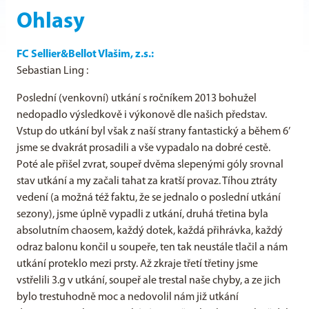
Ohlasy
FC Sellier&Bellot Vlašim, z.s.:
Sebastian Ling :
Poslední (venkovní) utkání s ročníkem 2013 bohužel
nedopadlo výsledkově i výkonově dle našich představ.
Vstup do utkání byl však z naší strany fantastický a během 6’
jsme se dvakrát prosadili a vše vypadalo na dobré cestě.
Poté ale přišel zvrat, soupeř dvěma slepenými góly srovnal
stav utkání a my začali tahat za kratší provaz. Tíhou ztráty
vedení (a možná též faktu, že se jednalo o poslední utkání
sezony), jsme úplně vypadli z utkání, druhá třetina byla
absolutním chaosem, každý dotek, každá přihrávka, každý
odraz balonu končil u soupeře, ten tak neustále tlačil a nám
utkání proteklo mezi prsty. Až zkraje třetí třetiny jsme
vstřelili 3.g v utkání, soupeř ale trestal naše chyby, a ze jich
bylo trestuhodně moc a nedovolil nám již utkání