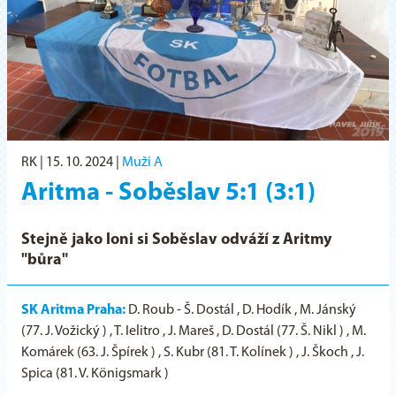
RK |
15. 10. 2024
|
Muži A
Aritma - Soběslav 5:1 (3:1)
Stejně jako loni si Soběslav odváží z Aritmy
"bůra"
SK Aritma Praha:
D. Roub - Š. Dostál , D. Hodík , M. Jánský
(77. J. Vožický ) , T. Ielitro , J. Mareš , D. Dostál (77. Š. Nikl ) , M.
Komárek (63. J. Špírek ) , S. Kubr (81. T. Kolínek ) , J. Škoch , J.
Spica (81. V. Königsmark )