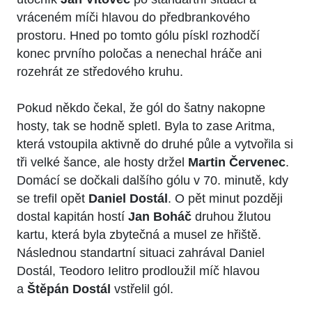
vráceném míči hlavou do předbrankového
prostoru. Hned po tomto gólu pískl rozhodčí
konec prvního poločas a nenechal hráče ani
rozehrát ze středového kruhu.
Pokud někdo čekal, že gól do šatny nakopne
hosty, tak se hodně spletl. Byla to zase Aritma,
která vstoupila aktivně do druhé půle a vytvořila si
tři velké šance, ale hosty držel
Martin Červenec
.
Domácí se dočkali dalšího gólu v 70. minutě, kdy
se trefil opět
Daniel Dostál
. O pět minut později
dostal kapitán hostí
Jan Boháč
druhou žlutou
kartu, která byla zbytečná a musel ze hřiště.
Následnou standartní situaci zahrával Daniel
Dostál, Teodoro Ielitro prodloužil míč hlavou
a
Štěpán Dostál
vstřelil gól.