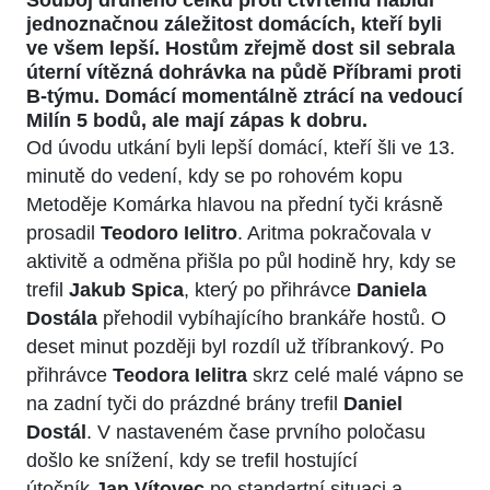
Souboj druhého celku proti čtvrtému nabídl
jednoznačnou záležitost domácích, kteří byli
ve všem lepší. Hostům zřejmě dost sil sebrala
úterní vítězná dohrávka na půdě Příbrami proti
B-týmu. Domácí momentálně ztrácí na vedoucí
Milín 5 bodů, ale mají zápas k dobru.
Od úvodu utkání byli lepší domácí, kteří šli ve 13.
minutě do vedení, kdy se po rohovém kopu
Metoděje Komárka hlavou na přední tyči krásně
prosadil
Teodoro Ielitro
. Aritma pokračovala v
aktivitě a odměna přišla po půl hodině hry, kdy se
trefil
Jakub Spica
, který po přihrávce
Daniela
Dostála
přehodil vybíhajícího brankáře hostů. O
deset minut později byl rozdíl už tříbrankový. Po
přihrávce
Teodora Ielitra
skrz celé malé vápno se
na zadní tyči do prázdné brány trefil
Daniel
Dostál
. V nastaveném čase prvního poločasu
došlo ke snížení, kdy se trefil hostující
útočník
Jan Vítovec
po standartní situaci a