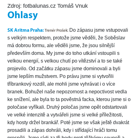
Zdroj: fotbalunas.cz Tomáš Vnuk
Ohlasy
Do zápasu jsme vstupovali
SK Aritma Praha:
Trenér Prošek:
s velkým respektem, protože jsme věděli, že Soběslav
má dobrou formu, ale věděli jsme, že jsou silnější
především doma. My jsme do toho utkání vstoupili s
velkou energií, s velkou chutí po vítězství a to se také
projevilo. Od začátku zápasu jsme dominovali a byli
jsme lepším mužstvem. Po právu jsme si vytvořili
tříbrankový rozdíl, ale mohli jsme vyhrávat i o více
branek. Bohužel naše nepozornost a nepoctivost vedla
ke snížení, ale byla to ta pověstná facka, kterou jsme si o
poločase vyříkali. Druhý poločas jsme opět odstartovali
ve velké intenzitě a vytvářeli jsme si velké příležitosti,
kdy hosty držel brankář. Poté jsme se však ještě dvakrát
prosadili a zápas dohráli, kdy i střídající hráči tomu
prospěli. Jsme rádi za tři body proti těžkému soupeři a