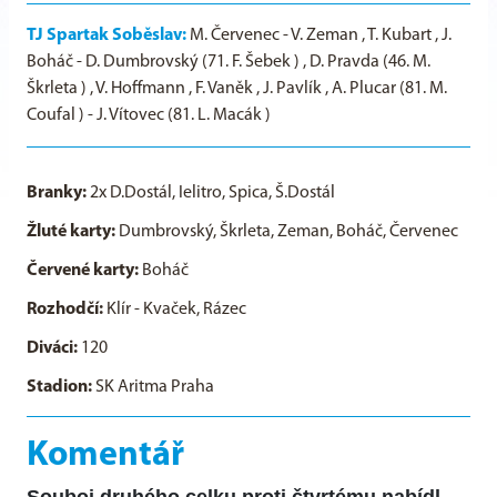
TJ Spartak Soběslav:
M. Červenec - V. Zeman , T. Kubart , J.
Boháč - D. Dumbrovský (71. F. Šebek ) , D. Pravda (46. M.
Škrleta ) , V. Hoffmann , F. Vaněk , J. Pavlík , A. Plucar (81. M.
Coufal ) - J. Vítovec (81. L. Macák )
Branky:
2x D.Dostál, Ielitro, Spica, Š.Dostál
Žluté karty:
Dumbrovský, Škrleta, Zeman, Boháč, Červenec
Červené karty:
Boháč
Rozhodčí:
Klír - Kvaček, Rázec
Diváci:
120
Stadion:
SK Aritma Praha
Komentář