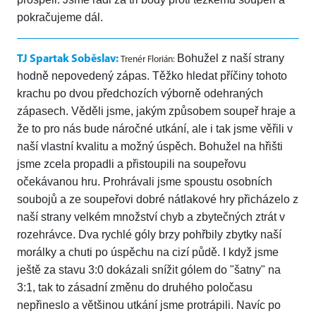
pokračujeme dál.
Bohužel z naší strany
TJ Spartak Soběslav:
Trenér Florián:
hodně nepovedený zápas. Těžko hledat příčiny tohoto
krachu po dvou předchozích výborně odehraných
zápasech. Věděli jsme, jakým způsobem soupeř hraje a
že to pro nás bude náročné utkání, ale i tak jsme věřili v
naší vlastní kvalitu a možný úspěch. Bohužel na hřišti
jsme zcela propadli a přistoupili na soupeřovu
očekávanou hru. Prohrávali jsme spoustu osobních
soubojů a ze soupeřovi dobré nátlakové hry přicházelo z
naší strany velkém množství chyb a zbytečných ztrát v
rozehrávce. Dva rychlé góly brzy pohřbily zbytky naší
morálky a chuti po úspěchu na cizí půdě. I když jsme
ještě za stavu 3:0 dokázali snížit gólem do "šatny" na
3:1, tak to zásadní změnu do druhého poločasu
nepřineslo a většinou utkání jsme protrápili. Navíc po