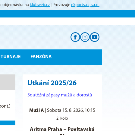
 a objednávka na
klubweb.cz
| Provozuje
eSports.cz, s.r.o.
TURNAJE
FANZÓNA
Utkání 2025/26
Soutěžní zápasy mužů a dorostů
kont.)
Muži A
|
Sobota 15. 8. 2026, 10:15
2. kolo
Aritma Praha
–
Povltavská