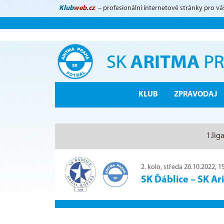
Klub
web.cz
– profesionální internetové stránky pro vá
KLUB
ZPRAVODAJ
1.lig
2. kolo, středa 26.10.2022, 1
SK Ďáblice
–
SK Ar