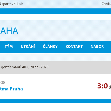
š sportovní klub
Ceník
TÝM
UTKÁNÍ
ČLÁNKY
KONTAKT
NÁBOR
a gentlemanů 40+, 2022 - 2023
9:30
3:0
(
itma Praha