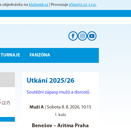
 a objednávka na
klubweb.cz
| Provozuje
eSports.cz, s.r.o.
TURNAJE
FANZÓNA
Utkání 2025/26
Soutěžní zápasy mužů a dorostů
8
(2:7)
Muži A
|
Sobota 8. 8. 2026, 10:15
1. kolo
Benešov
–
Aritma Praha