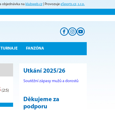
 a objednávka na
klubweb.cz
| Provozuje
eSports.cz, s.r.o.
TURNAJE
FANZÓNA
Utkání 2025/26
Soutěžní zápasy mužů a dorostů
8
(2:5)
Děkujeme za
podporu