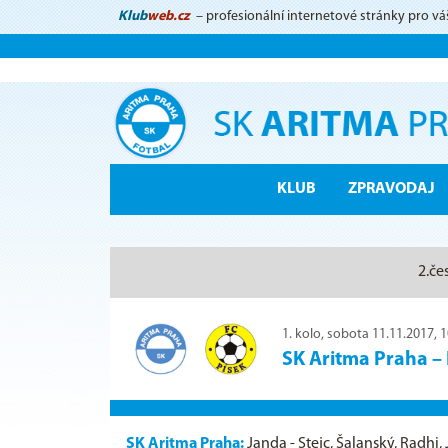
Klub
web.cz
– profesionální internetové stránky pro vá
KLUB
ZPRAVODAJ
2.če
1. kolo, sobota 11.11.2017, 
SK Aritma Praha
–
SK Aritma Praha:
Janda - Stejc, Šalanský, Radhi