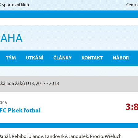
š sportovní klub
Ceník
TÝM
UTKÁNÍ
ČLÁNKY
KONTAKT
NÁBOR
ská liga žáků U13, 2017 - 2018
10:15
3:
FC Písek fotbal
, Janál, Rebibo, Ulanov, Landovský, Janoušek, Procio, Wieluch