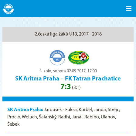
2.česká liga žáků U13, 2017 - 2018
4. kolo, sobota 02.09.2017, 17:00
SK Aritma Praha
–
FK Tatran Prachatice
7:3
(3:1)
SK Aritma Praha:
Jaroušek - Fuksa, Korbel, Janda, Strejc,
Procio, Weluch, Šalanský, Radhi, Janál, Rabibo, Ulanov,
Šebek