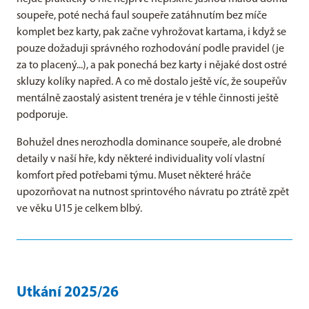
soupeře, poté nechá faul soupeře zatáhnutím bez míče
komplet bez karty, pak začne vyhrožovat kartama, i když se
pouze dožaduji správného rozhodování podle pravidel (je
za to placený...), a pak ponechá bez karty i nějaké dost ostré
skluzy kolíky napřed. A co mě dostalo ještě víc, že soupeřův
mentálně zaostalý asistent trenéra je v téhle činnosti ještě
podporuje.
Bohužel dnes nerozhodla dominance soupeře, ale drobné
detaily v naší hře, kdy některé individuality volí vlastní
komfort před potřebami týmu. Muset některé hráče
upozorňovat na nutnost sprintového návratu po ztrátě zpět
ve věku U15 je celkem blbý.
Utkání 2025/26