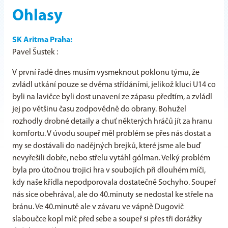
Ohlasy
SK Aritma Praha:
Pavel Šustek :
V první řadě dnes musím vysmeknout poklonu týmu, že
zvládl utkání pouze se dvěma střídáními, jelikož kluci U14 co
byli na lavičce byli dost unavení ze zápasu předtím, a zvládl
jej po většinu času zodpovědně do obrany. Bohužel
rozhodly drobné detaily a chuť některých hráčů jít za hranu
komfortu. V úvodu soupeř měl problém se přes nás dostat a
my se dostávali do nadějných brejků, které jsme ale buď
nevyřešili dobře, nebo střelu vytáhl gólman. Velký problém
byla pro útočnou trojici hra v soubojích při dlouhém míči,
kdy naše křídla nepodporovala dostatečně Sochyho. Soupeř
nás sice obehrával, ale do 40.minuty se nedostal ke střele na
bránu. Ve 40.minutě ale v závaru ve vápně Dugovič
slaboučce kopl míč před sebe a soupeř si přes tři dorážky