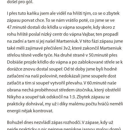
došel pro gól.
I přes tuto kaňku jsem ale viděl na hřišti tým, co se o zbytek
zápasu porvat chce. To se nám vrátilo poté, co jsme se ve
47.minutě dostali do křídla u vápna soupeře, kdy skoro z
rohu hřiště poslal nízký centr do vápna Vajbar, ten propadl
na zadní a tam si jej našel Martseniuk. V této fázi zápasu jsme
také měli zajímavé přečíslení 3v2, které zakončil Martseniuk
střelou těsně vedle tyče. Na druhé straně v 50.minutě přes
Dobiáše projde křídlo do vápna a po zablokované střele se k
dorážce znovu dostal soupeř. Od té doby jsme byli hodně
zatlačení na naší polovině, nedokázali jsme soupeře dost
zatlačit a tím si soupeř vytvořil převahu. V 60.minutě naše
obrana nechá proběhnout středem útočníka, který obstřelil
Nikyho a soupeř tak odskočil na 1:3. Zbytek zápasu se
prakticky dohrával, my už i díky malému počtu hráčů neměli
energii nějak kontrovat.
Bohužel dnes nezvládl zápas rozhodčí. V zápase, kdy už
nejde prakticky o nic nejprve nepískne jasnou malou domů