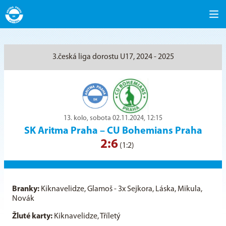
3.česká liga dorostu U17, 2024 - 2025
13. kolo, sobota 02.11.2024, 12:15
SK Aritma Praha
–
CU Bohemians Praha
2:6
(1:2)
Branky:
Kiknavelidze, Glamoš - 3x Sejkora, Láska, Mikula,
Novák
Žluté karty:
Kiknavelidze, Tříletý