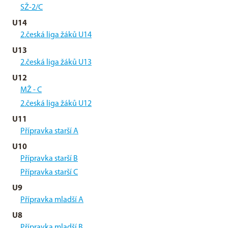
SŽ-2/C
U14
2.česká liga žáků U14
U13
2.česká liga žáků U13
U12
MŽ - C
2.česká liga žáků U12
U11
Přípravka starší A
U10
Přípravka starší B
Přípravka starší C
U9
Přípravka mladší A
U8
Přípravka mladší B