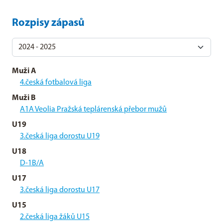
Rozpisy zápasů
Muži A
4.česká fotbalová liga
Muži B
A1A Veolia Pražská teplárenská přebor mužů
U19
3.česká liga dorostu U19
U18
D-1B/A
U17
3.česká liga dorostu U17
U15
2.česká liga žáků U15