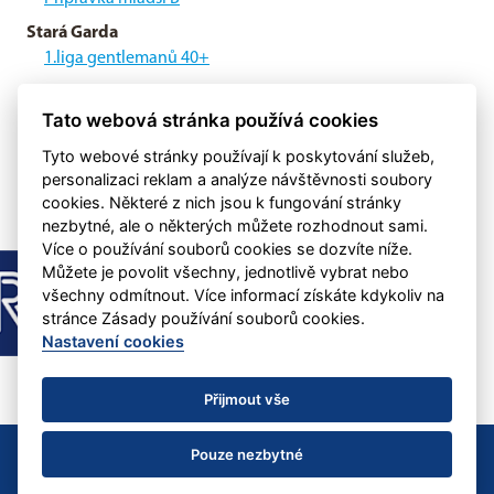
Stará Garda
1.liga gentlemanů 40+
Přípravná utkání
Tato webová stránka používá cookies
Přípravná utkání A-mužstva
Tyto webové stránky používají k poskytování služeb,
personalizaci reklam a analýze návštěvnosti soubory
cookies. Některé z nich jsou k fungování stránky
nezbytné, ale o některých můžete rozhodnout sami.
Více o používání souborů cookies se dozvíte níže.
Můžete je povolit všechny, jednotlivě vybrat nebo
všechny odmítnout. Více informací získáte kdykoliv na
stránce Zásady používání souborů cookies.
Nastavení cookies
Přijmout vše
© 2022 SK Aritma Praha &
eSports.cz
Nastavení cookies
Pouze nezbytné
RSS