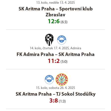
13. kolo, neděle 13. 4. 2025
SK Aritma Praha
–
Sportovní klub
Zbraslav
12:6
(6:3)
14. kolo, čtvrtek 17. 4. 2025, Admira
FK Admira Praha
–
SK Aritma Praha
11:2
(5:0)
15. kolo, sobota 26. 4. 2025
SK Aritma Praha
–
TJ Sokol Stodůlky
3:8
(1:3)