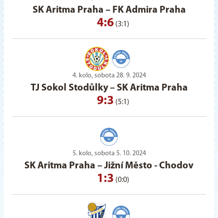
SK Aritma Praha
–
FK Admira Praha
4:6
(3:1)
4. kolo, sobota 28. 9. 2024
TJ Sokol Stodůlky
–
SK Aritma Praha
9:3
(5:1)
5. kolo, sobota 5. 10. 2024
SK Aritma Praha
–
Jižní Město - Chodov
1:3
(0:0)