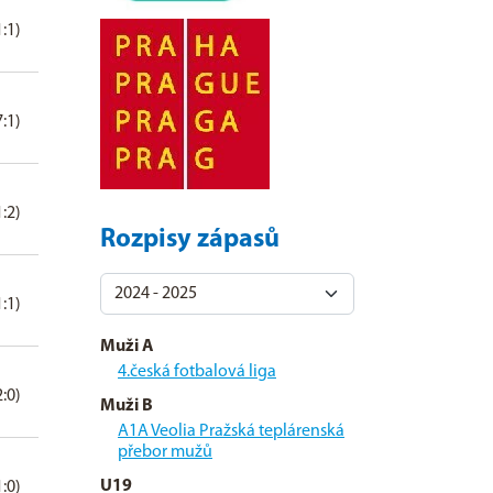
1:1)
7:1)
1:2)
Rozpisy zápasů
1:1)
Muži A
4.česká fotbalová liga
2:0)
Muži B
A1A Veolia Pražská teplárenská
přebor mužů
U19
1:0)