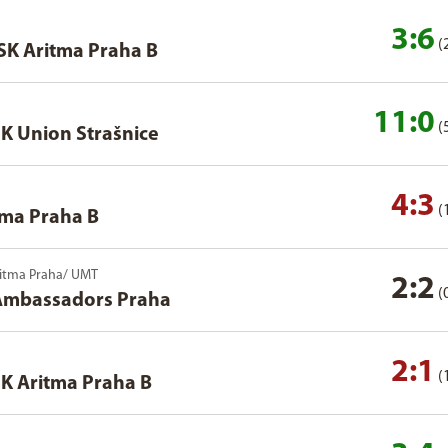
3:6
(
SK Aritma Praha B
11:0
(
K Union Strašnice
4:3
(
tma Praha B
 Aritma Praha/ UMT
2:2
(
Ambassadors Praha
2:1
(
K Aritma Praha B