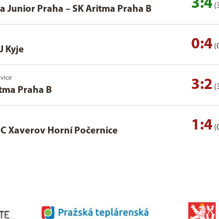
3:4
(
a Junior Praha
–
SK Aritma Praha B
0:4
(
J Kyje
ovice
3:2
(
itma Praha B
1:4
(
C Xaverov Horní Počernice