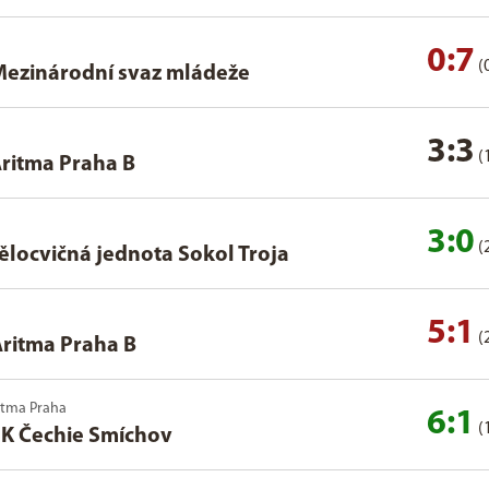
0:7
(
ezinárodní svaz mládeže
3:3
(
Aritma Praha B
3:0
(
ělocvičná jednota Sokol Troja
5:1
(
Aritma Praha B
ritma Praha
6:1
(
K Čechie Smíchov