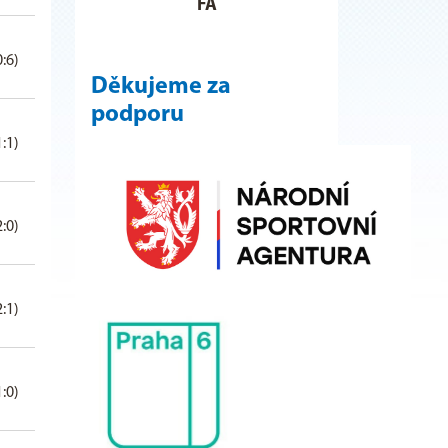
FA
0:6)
Děkujeme za
podporu
1:1)
2:0)
2:1)
1:0)