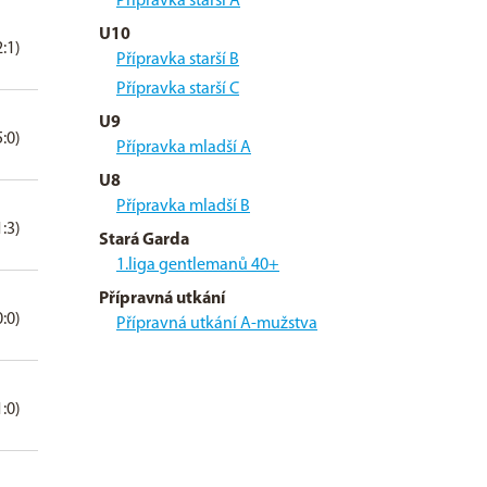
Přípravka starší A
U10
2:1)
Přípravka starší B
Přípravka starší C
U9
5:0)
Přípravka mladší A
U8
Přípravka mladší B
1:3)
Stará Garda
1.liga gentlemanů 40+
Přípravná utkání
0:0)
Přípravná utkání A-mužstva
1:0)