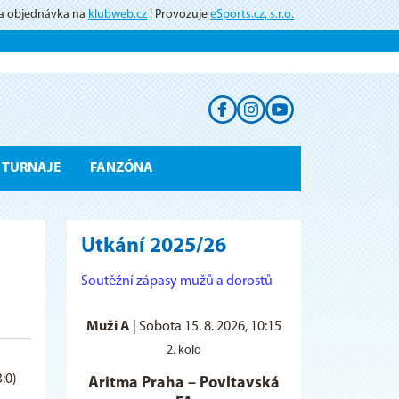
 a objednávka na
klubweb.cz
| Provozuje
eSports.cz, s.r.o.
TURNAJE
FANZÓNA
Utkání 2025/26
Soutěžní zápasy mužů a dorostů
Muži A
|
Sobota 15. 8. 2026, 10:15
2. kolo
3:0)
Aritma Praha
–
Povltavská