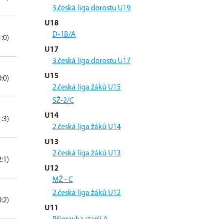
3.česká liga dorostu U19
U18
D-1B/A
1:0)
U17
3.česká liga dorostu U17
U15
0:0)
2.česká liga žáků U15
SŽ-2/C
U14
1:3)
2.česká liga žáků U14
U13
2.česká liga žáků U13
2:1)
U12
MŽ - C
2.česká liga žáků U12
0:2)
U11