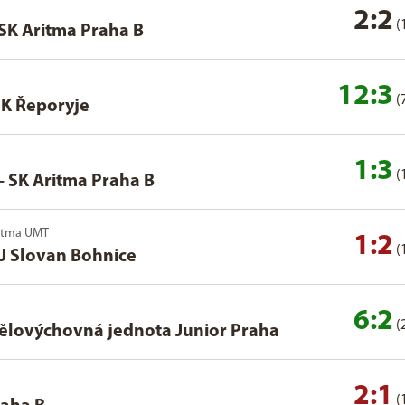
2:2
(
SK Aritma Praha B
12:3
(
K Řeporyje
1:3
(
–
SK Aritma Praha B
Aritma UMT
1:2
(
J Slovan Bohnice
6:2
(
ělovýchovná jednota Junior Praha
2:1
(