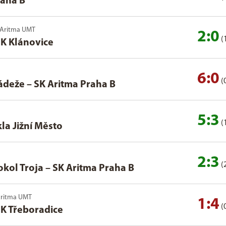
raha B
K Aritma UMT
2:0
(
K Klánovice
6:0
(
ádeže
–
SK Aritma Praha B
5:3
(
la Jižní Město
2:3
(
okol Troja
–
SK Aritma Praha B
 Aritma UMT
1:4
(
K Třeboradice