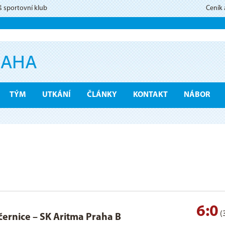
š sportovní klub
Ceník
TÝM
UTKÁNÍ
ČLÁNKY
KONTAKT
NÁBOR
6:0
(
černice
–
SK Aritma Praha B