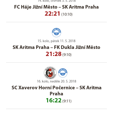
14. kolo, čtvrtek 3. 5. 2018
FC Háje Jižní Město
–
SK Aritma Praha
22:21
(10:10)
15. kolo, pátek 11. 5. 2018
SK Aritma Praha
–
FK Dukla Jižní Město
21:28
(9:10)
16. kolo, neděle 20. 5. 2018
SC Xaverov Horní Počernice
–
SK Aritma
Praha
16:22
(9:11)