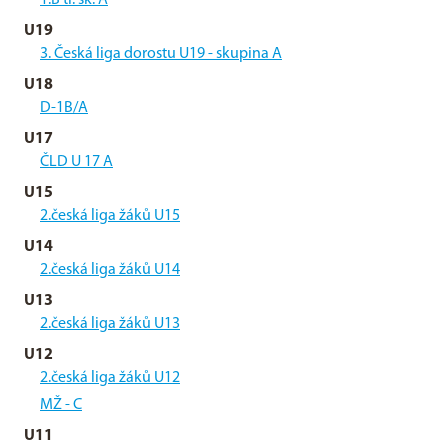
1.B tř. sk. A
U19
3. Česká liga dorostu U19 - skupina A
U18
D-1B/A
U17
ČLD U 17 A
U15
2.česká liga žáků U15
U14
2.česká liga žáků U14
U13
2.česká liga žáků U13
U12
2.česká liga žáků U12
MŽ - C
U11