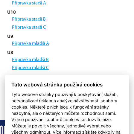
Přípravka starší A
U10
Přípravka starší B
Přípravka starší C
U9
Přípravka mladší A
U8
Přípravka mladší B
Přípravka mladší C
Stará Garda
Tato webová stránka používá cookies
Stará garda
Tyto webové stránky používají k poskytování služeb,
personalizaci reklam a analýze návštěvnosti soubory
cookies. Některé z nich jsou k fungování stránky
nezbytné, ale o některých můžete rozhodnout sami.
Více o používání souborů cookies se dozvíte níže.
Můžete je povolit všechny, jednotlivě vybrat nebo
všechny odmítnout. Více informací získáte kdykoliv na