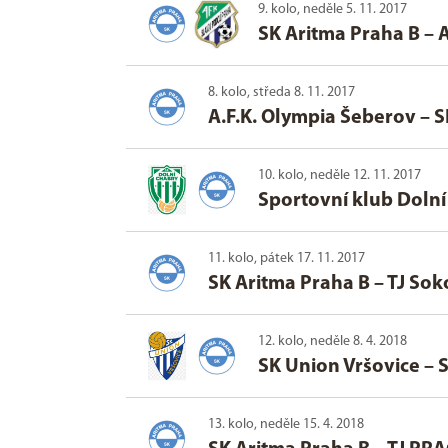
9. kolo, neděle 5. 11. 2017
SK Aritma Praha B
–
A
8. kolo, středa 8. 11. 2017
A.F.K. Olympia Šeberov
–
S
10. kolo, neděle 12. 11. 2017
Sportovní klub Doln
11. kolo, pátek 17. 11. 2017
SK Aritma Praha B
–
TJ Sok
12. kolo, neděle 8. 4. 2018
SK Union Vršovice
–
S
13. kolo, neděle 15. 4. 2018