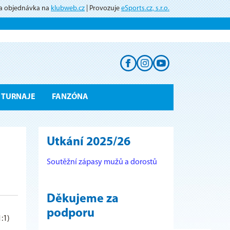
 a objednávka na
klubweb.cz
| Provozuje
eSports.cz, s.r.o.
TURNAJE
FANZÓNA
Utkání 2025/26
Soutěžní zápasy mužů a dorostů
Děkujeme za
podporu
1:1)