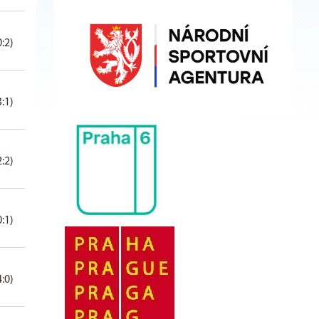
0:2)
3:1)
2:2)
0:1)
4:0)