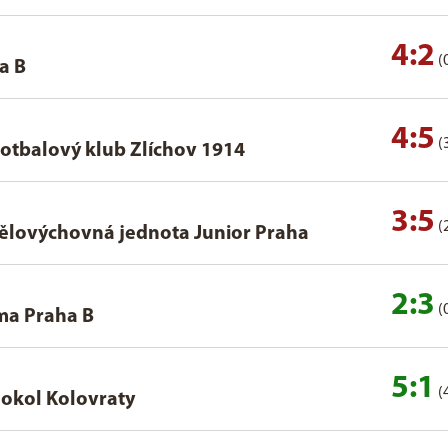
4:2
(
a B
4:5
(
otbalový klub Zlíchov 1914
3:5
(
ělovýchovná jednota Junior Praha
2:3
(
ma Praha B
5:1
(
okol Kolovraty