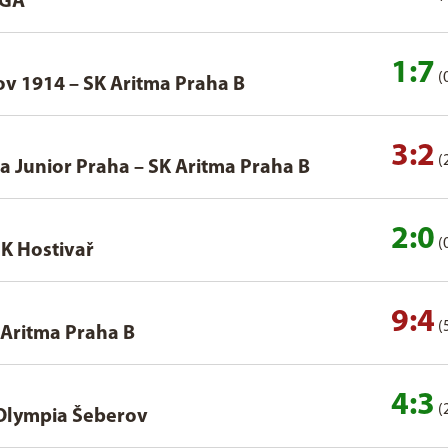
AGA
1:7
(
ov 1914
–
SK Aritma Praha B
3:2
(
a Junior Praha
–
SK Aritma Praha B
2:0
(
K Hostivař
9:4
(
 Aritma Praha B
4:3
(
 Olympia Šeberov