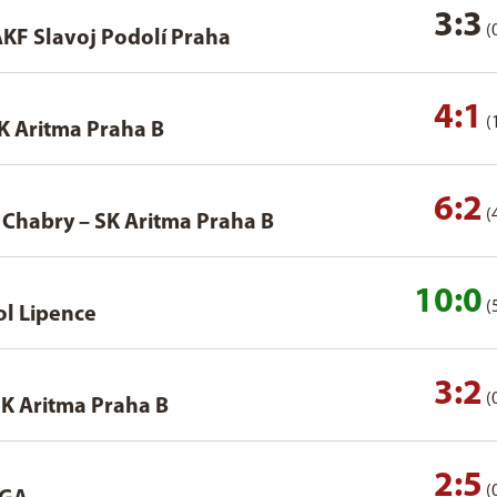
3:3
(
KF Slavoj Podolí Praha
4:1
(
K Aritma Praha B
6:2
(
í Chabry
–
SK Aritma Praha B
10:0
(
ol Lipence
3:2
(
K Aritma Praha B
2:5
(