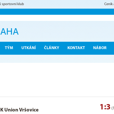
š sportovní klub
Ceník
TÝM
UTKÁNÍ
ČLÁNKY
KONTAKT
NÁBOR
1:3
(
K Union Vršovice