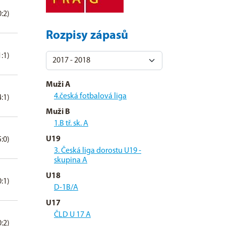
0:2)
Rozpisy zápasů
1:1)
Muži A
4.česká fotbalová liga
4:1)
Muži B
1.B tř. sk. A
U19
5:0)
3. Česká liga dorostu U19 -
skupina A
U18
0:1)
D-1B/A
U17
ČLD U 17 A
0:2)