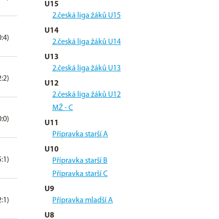
U15
2.česká liga žáků U15
U14
0:4)
2.česká liga žáků U14
U13
2.česká liga žáků U13
2:2)
U12
2.česká liga žáků U12
MŽ - C
0:0)
U11
Přípravka starší A
U10
5:1)
Přípravka starší B
Přípravka starší C
U9
2:1)
Přípravka mladší A
U8