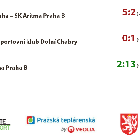
5:2
(
aha
–
SK Aritma Praha B
0:1
(
portovní klub Dolní Chabry
2:13
(
ma Praha B