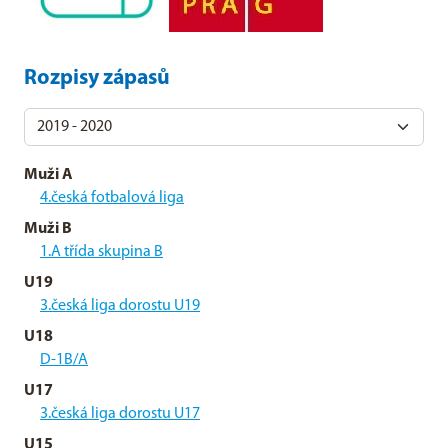
Rozpisy zápasů
Muži A
4.česká fotbalová liga
Muži B
1.A třída skupina B
U19
3.česká liga dorostu U19
U18
D-1B/A
U17
3.česká liga dorostu U17
U15