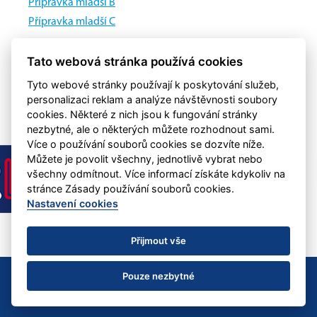
Přípravka mladší B
Přípravka mladší C
Stará Garda
Tato webová stránka používá cookies
Stará garda
Tyto webové stránky používají k poskytování služeb,
personalizaci reklam a analýze návštěvnosti soubory
cookies. Některé z nich jsou k fungování stránky
nezbytné, ale o některých můžete rozhodnout sami.
Více o používání souborů cookies se dozvíte níže.
Můžete je povolit všechny, jednotlivě vybrat nebo
všechny odmítnout. Více informací získáte kdykoliv na
stránce Zásady používání souborů cookies.
Nastavení cookies
Přijmout vše
© 2022 SK Aritma Praha &
eSports.cz
Nastavení cookies
Pouze nezbytné
RSS