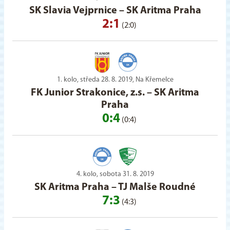
SK Slavia Vejprnice
–
SK Aritma Praha
2:1
(2:0)
1. kolo, středa 28. 8. 2019, Na Křemelce
FK Junior Strakonice, z.s.
–
SK Aritma
Praha
0:4
(0:4)
4. kolo, sobota 31. 8. 2019
SK Aritma Praha
–
TJ Malše Roudné
7:3
(4:3)