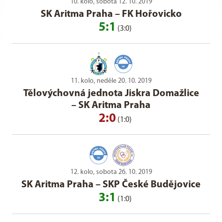
10. kolo, sobota 12. 10. 2019
SK Aritma Praha
–
FK Hořovicko
5:1
(3:0)
11. kolo, neděle 20. 10. 2019
Tělovýchovná jednota Jiskra Domažlice
–
SK Aritma Praha
2:0
(1:0)
12. kolo, sobota 26. 10. 2019
SK Aritma Praha
–
SKP České Budějovice
3:1
(1:0)